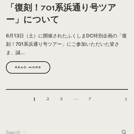
「復刻！701系浜通り号ツア
ー」について
6月13日（土）に開催されたふくしまDC特別企画の「復
刻！701系浜通り号ツアー」にご参加いただいた皆さ
ま、誠...
READ MORE
keyboard_arrow_right
2
3
7
1
…
search
Search …